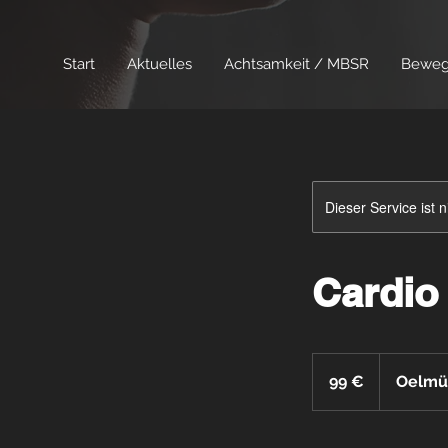
120239799478320723
Start
Aktuelles
Achtsamkeit / MBSR
Bewegu
Dieser Service ist 
Cardio
99
Euro
99 €
Oelmül